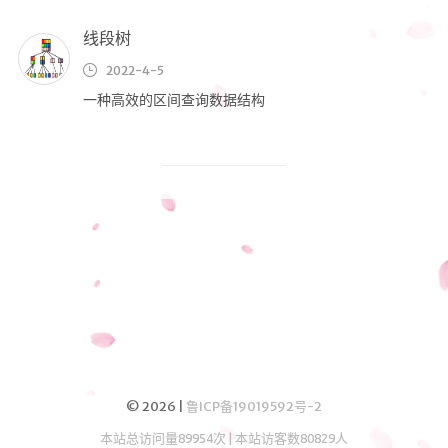
技术
线段树
生活
2022-4-5
资源
一种高效的区间查询数据结构
随想
笔记
算法
清单
书单
番组
歌单
图集
© 2026 |
鲁ICP备19019592号-2
留言板
本站总访问量
89954
次
|
本站访客数
80829
人
友人帐