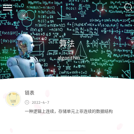
算法
沿
algorithm
途
の
枫
景
链表
2022-4-7
一种逻辑上连续，存储单元上非连续的数据结构
首页
归档