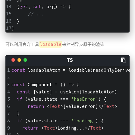
  (
get
, 
set
, arg) => {
// ...
  }
)
loadable
可以利用官方工具
来控制异步原子的渲染
const
 loadableAtom = loadable(readOnlyDerived
const
 Component = 
()
 =>
 {
const
 [value] = useAtom(loadableAtom)
if
 (value.state === 
'hasError'
) {
return
<
Text
>
{value.error}
</
Text
>
  }
if
 (value.state === 
'loading'
) {
return
<
Text
>
Loading...
</
Text
>