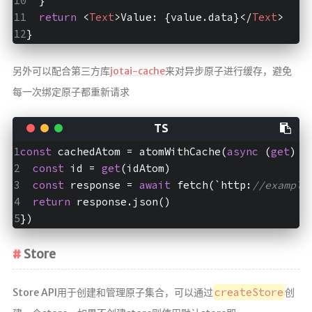
  }
return
<
Text
>
Value: {value.data}
</
Text
>
}
另外可以配合第三方库
jotai-cache
来对异步原子进行缓存，避免
每一次绑定原子都重新请求
const
 cachedAtom = atomWithCache(
async
 (
get
) =
const
 id = 
get
(idAtom)
const
 response = 
await
 fetch(`http:
//example
return
 response.json()
})
Store
createStore
Store API用于创建和管理原子集合，可以通过
创