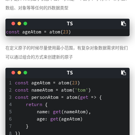
数组、对象等等任何的JS数据类型
赞赏
关于
我？
const
 ageAtom = atom(
23
主题
在定义原子的时候尽量使用最小范围，有复杂对象数据需求时我们
Lab
可以通过组合的方式来创建新的原子
RSS
©
const
 ageAtom = atom(
23
)
2026
const
 nameAtom = atom(
'tom'
)
hexo-
const
 personAtom = atom(
get
 => {
sakura
return
 {
        name: 
get
(nameAtom),
        age: 
get
(ageAtom)
    }
})