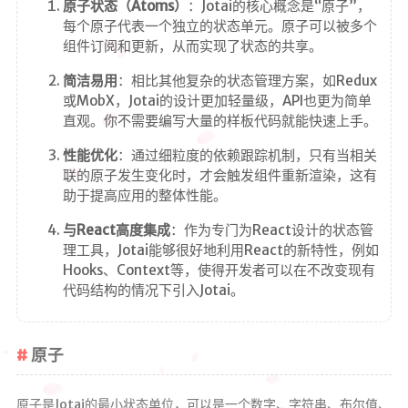
原子状态（Atoms）
：Jotai的核心概念是“原子”，
技术
每个原子代表一个独立的状态单元。原子可以被多个
组件订阅和更新，从而实现了状态的共享。
生活
资源
简洁易用
：相比其他复杂的状态管理方案，如Redux
或MobX，Jotai的设计更加轻量级，API也更为简单
随想
直观。你不需要编写大量的样板代码就能快速上手。
笔记
性能优化
：通过细粒度的依赖跟踪机制，只有当相关
算法
联的原子发生变化时，才会触发组件重新渲染，这有
助于提高应用的整体性能。
清单
与React高度集成
：作为专门为React设计的状态管
书单
理工具，Jotai能够很好地利用React的新特性，例如
Hooks、Context等，使得开发者可以在不改变现有
番组
代码结构的情况下引入Jotai。
歌单
图集
原子
留言板
原子是Jotai的最小状态单位，可以是一个数字、字符串、布尔值、
友人帐