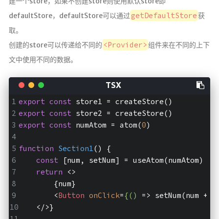
建一个store，如果不创建store则使用默认store即
getDefaultStore
defaultStore，defaultStore可以通过
获
取。
<Provider>
创建的store可以传递给不同的
组件来在不同的上下
文中使用不同的数据。
export
const
 store1 = createStore()  
export
const
 store2 = createStore()  
export
const
 numAtom = atom(
0
)
function
Section1
(
) 
{  
const
 [num, setNum] = useAtom(numAtom)  
return
<>
        {num}  
<
Button
onClick
=
{()
 =>
 setNum(num + 1
</>
}  