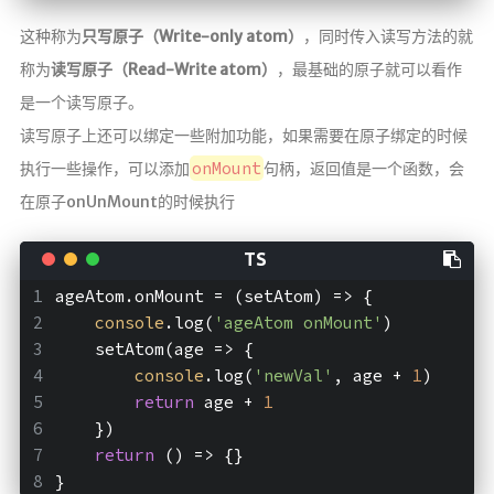
这种称为
只写原子（Write-only atom）
，同时传入读写方法的就
称为
读写原子（Read-Write atom）
，最基础的原子就可以看作
是一个读写原子。
读写原子上还可以绑定一些附加功能，如果需要在原子绑定的时候
onMount
执行一些操作，可以添加
句柄，返回值是一个函数，会
在原子onUnMount的时候执行
ageAtom.onMount = 
(
setAtom
) =>
 {  
console
.log(
'ageAtom onMount'
)  
    setAtom(
age
 =>
 {  
console
.log(
'newVal'
, age + 
1
)  
return
 age + 
1
    })  
return
()
 =>
 {}  
}