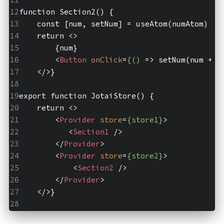
function Section2() {  
    const [num, setNum] = useAtom(numAtom)  
    return 
<>
        {num}  
<
Button
onClick
=
{()
 =>
 setNum(num + 1
</>
}  
export function JotaiStore() {  
    return 
<>
<
Provider
store
=
{store1}
>
<
Section1
 />
</
Provider
>
<
Provider
store
=
{store2}
>
<
Section2
 />
</
Provider
>
</>
}