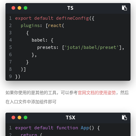
export
default
defineConfig
({  
plugins
: [
react
(  
    {  
      babel: {  
        presets: [
'jotai/babel/preset'
],  
      },  
    }  
  )]  
})
如果你使用的是其他的工具，可以参考
官网文档的使用姿势
，然后
在入口文件中添加组件即可
export
default
function
App
(
) 
{  
return
 (  