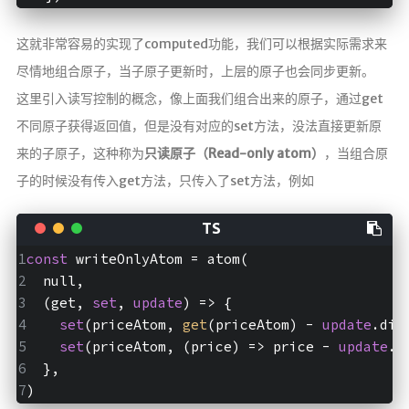
这就非常容易的实现了computed功能，我们可以根据实际需求来
尽情地组合原子，当子原子更新时，上层的原子也会同步更新。
这里引入读写控制的概念，像上面我们组合出来的原子，通过get
不同原子获得返回值，但是没有对应的set方法，没法直接更新原
来的子原子，这种称为
只读原子（Read-only atom）
，当组合原
子的时候没有传入get方法，只传入了set方法，例如
const
 writeOnlyAtom = atom(
  null,
  (get, 
set
, 
update
) => {
set
(priceAtom, 
get
(priceAtom) - 
update
.dis
set
(priceAtom, (price) => price - 
update
.d
  },
)