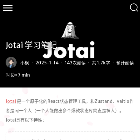
Jotai 学习笔记
沿
途
小枫
·
2025-1-14
·
143
次阅读
·
共
1.7k字
·
预计阅读
の
枫
时长≈
7
min
景
Jotai
是一个原子化的React状态管理工具，和Zustand、valtio作
者是同一个人（一个人能做出多个爆款状态库简直是神人）。
Jotai具有以下特性：
首页
归档