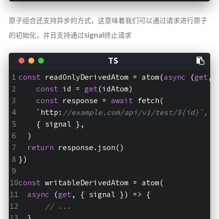
原子组合还支持异步的方式，这意味着我们可以通过请求进行原子
的初始化，并且支持通过signal终止请求
const
 readOnlyDerivedAtom = atom(
async
 (
get
, 
const
 id = 
get
(idAtom)
const
 response = 
await
 fetch(
    `http:
//example.com/api/v1/test/${id}`,
    { signal },
  )
return
 response.json()
})
const
 writableDerivedAtom = atom(
async
 (
get
, { signal }) => {
// ...
  },