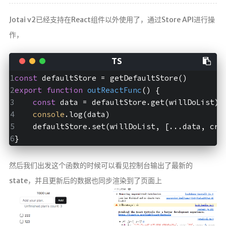
Jotai v2已经支持在React组件以外使用了，通过Store API进行操
作，
const
 defaultStore = getDefaultStore()  
export
function
outReactFunc
(
) 
{  
const
 data = defaultStore.get(willDoList) 
console
.log(data)  
    defaultStore.set(willDoList, [...data, cre
}
然后我们出发这个函数的时候可以看见控制台输出了最新的
state，并且更新后的数据也同步渲染到了页面上