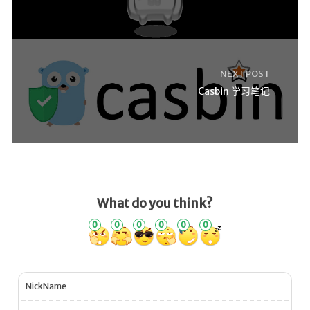
NEXT POST
Casbin 学习笔记
What do you think?
0
0
0
0
0
0
NickName