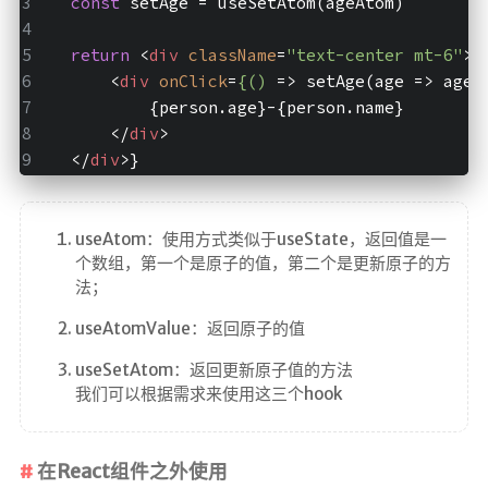
const
 setAge = useSetAtom(ageAtom)
return
<
div
className
=
"text-center mt-6"
>
<
div
onClick
=
{()
 =>
 setAge(age => age 
            {person.age}-{person.name}  
</
div
>
</
div
>
}
useAtom：使用方式类似于useState，返回值是一
个数组，第一个是原子的值，第二个是更新原子的方
法；
useAtomValue：返回原子的值
useSetAtom：返回更新原子值的方法
我们可以根据需求来使用这三个hook
在React组件之外使用