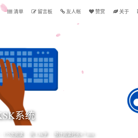
清单
留言板
友人帐
赞赏
关于
KSK系统
·
175
次阅读
·
共
1.8k字
·
预计阅读时长≈
7
min