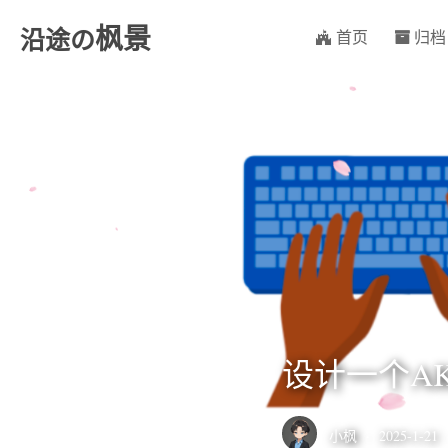
枫景
沿途の
首页
归档
设计一个A
小枫
·
2025-1-21